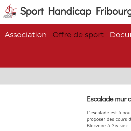
Sport Handicap Fribour
Association
Offre de sport
Docum
Escalade mur d
L'escalade est à no
proposer des cours d
Bloczone à Givisiez.