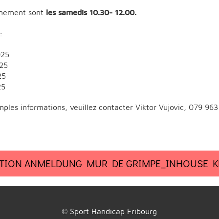
aînement sont
les samedis 10.30- 12.00.
:
025
25
25
25
ples informations, veuillez contacter Viktor Vujovic, 079 963
PTION ANMELDUNG MUR DE GRIMPE_INHOUSE K
© Sport Handicap Fribourg