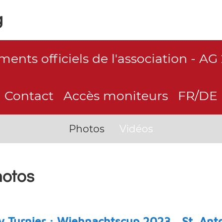
g
ents officiels de l'association - AG
Contact
Accès moniteurs
FR/DE
Photos
Vidéos
hotos
 Turnier : Wiehnachtscup 2023 , St. Ant