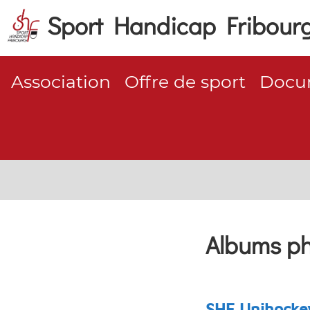
Sport Handicap Fribour
Association
Offre de sport
Docum
Albums p
SHF Unihockey